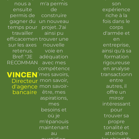
nous a
m'a permis
son
ensuite
de
expérience
permis de
construire
riche à la
gagner du
un nouveau
fois dans le
temps pour
projet. J'ai
corps
travailler
ainsi pu
d'armée et
efficacement
trouver une
en
sur les axes
nouvelle
entreprise,
retenus.
voie en
ainsi qu'à sa
Bref: "JE
adéquation
formation
RECOMMANDE!"
avec mes
rigoureuse
compétences,
en analyse
VINCENT
mes savoirs,
transactionnell
mon savoir,
entre
Directeur
d'agence
mon savoir-
autres, il
bancaire
être, mes
offre un
aspirations,
miroir
mes
intéressant
besoins et
pour
où je
trouver sa
m'épanouis
propre
maintenant
tonalité et
au
atteindre
quotidien.
les objectifs