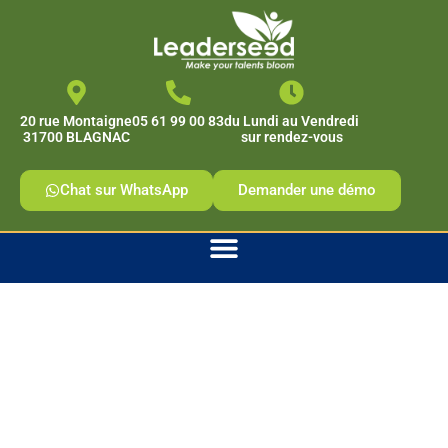
contenu
principal
20 rue Montaigne
05 61 99 00 83
du Lundi au Vendredi
31700 BLAGNAC
sur rendez-vous
Chat sur WhatsApp
Demander une démo
A propos de
Leaderseed
A propos de Leaderseed :