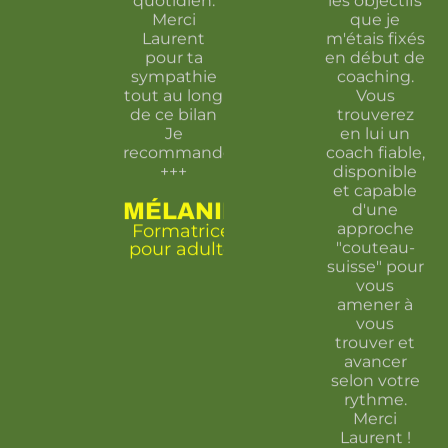
Merci
que je
Laurent
m'étais fixés
pour ta
en début de
sympathie
coaching.
tout au long
Vous
de ce bilan
trouverez
Je
en lui un
recommande
coach fiable,
+++
disponible
et capable
MÉLANIE
d'une
approche
Formatrice
pour adulte
"couteau-
suisse" pour
vous
amener à
vous
trouver et
avancer
selon votre
rythme.
Merci
Laurent !