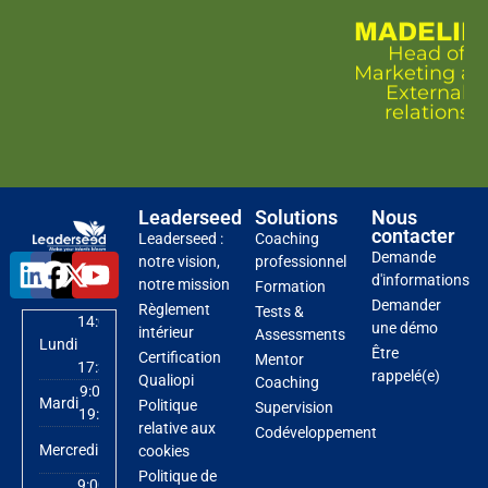
MADELIN
Head of
Marketing a
External
relations
Leaderseed
Solutions
Nous
contacter
Leaderseed :
Coaching
Demande
notre vision,
professionnel
d'informations
notre mission
Formation
Demander
Règlement
Tests &
14:00
une démo
intérieur
Assessments
Lundi
-
Être
Certification
Mentor
17:30
rappelé(e)
Qualiopi
Coaching
9:00 -
Mardi
Politique
Supervision
19:00
relative aux
Codéveloppement
9:00 -
Mercredi
cookies
19:00
Politique de
9:00 -