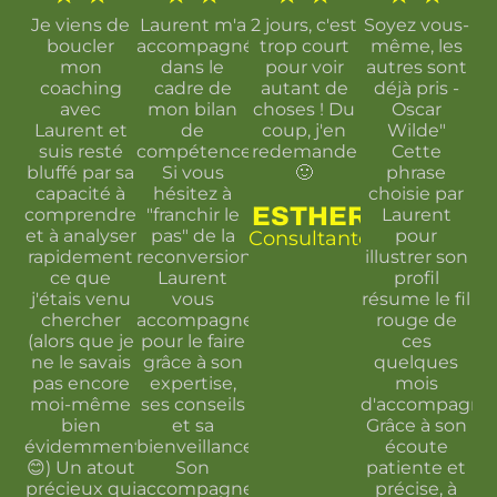
Je viens de
Laurent m'a
2 jours, c'est
Soyez vous-
boucler
accompagné
trop court
même, les
mon
dans le
pour voir
autres sont
coaching
cadre de
autant de
déjà pris -
avec
mon bilan
choses ! Du
Oscar
Laurent et
de
coup, j'en
Wilde"
suis resté
compétences.
redemande
Cette
bluffé par sa
Si vous
🙂
phrase
capacité à
hésitez à
choisie par
ESTHER
comprendre
"franchir le
Laurent
et à analyser
pas" de la
pour
Consultante
rapidement
reconversion,
illustrer son
ce que
Laurent
profil
j'étais venu
vous
résume le fil
chercher
accompagnera
rouge de
(alors que je
pour le faire
ces
ne le savais
grâce à son
quelques
pas encore
expertise,
mois
moi-même
ses conseils
d'accompagne
bien
et sa
Grâce à son
évidemment
bienveillance.
écoute
😊) Un atout
Son
patiente et
précieux qui
accompagnement
précise, à