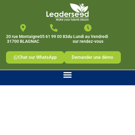
contenu
principal
20 rue Montaigne
05 61 99 00 83
du Lundi au Vendredi
31700 BLAGNAC
sur rendez-vous
Chat sur WhatsApp
Demander une démo
Quand une
organisation joue faux
: comprendre la