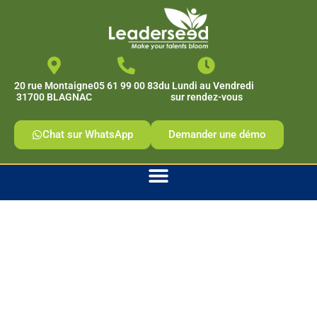
contenu
principal
20 rue Montaigne
05 61 99 00 83
du Lundi au Vendredi
31700 BLAGNAC
sur rendez-vous
Chat sur WhatsApp
Demander une démo
Formation Pitcher
pour convaincre et
développer son