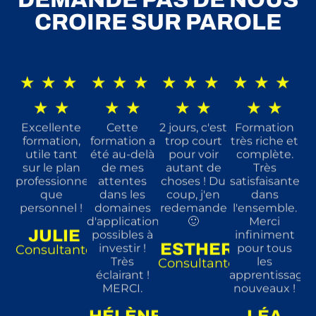
CROIRE SUR PAROLE
★
★
★
★
★
★
★
★
★
★
★
★
★
★
★
★
★
★
★
★
Excellente
Cette
2 jours, c'est
Formation
formation,
formation a
trop court
très riche et
utile tant
été au-delà
pour voir
complète.
sur le plan
de mes
autant de
Très
professionnel
attentes
choses ! Du
satisfaisante
que
dans les
coup, j'en
dans
personnel !
domaines
redemande
l'ensemble.
d'application
🙂
Merci
JULIE
possibles à
infiniment
ESTHER
investir !
pour tous
Consultante
Très
les
Consultante
éclairant !
apprentissages
MERCI.
nouveaux !
HÉLÈNE
LÉA