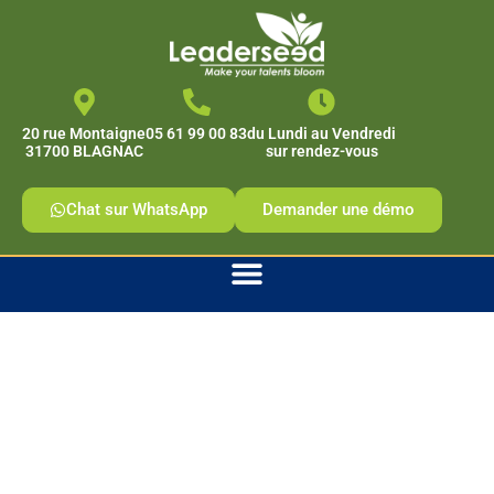
contenu
principal
20 rue Montaigne
05 61 99 00 83
du Lundi au Vendredi
31700 BLAGNAC
sur rendez-vous
Chat sur WhatsApp
Demander une démo
Formation DISC
Management Niv. 2 :
Communication et