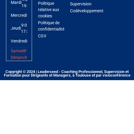
Mardi
Politique
Supervision
19:00
relative aux
Codéveloppement
9:00 -
Mercredi
cookies
19:00
Politique de
9:00 -
Jeudi
confidentialité
17:30
CGV
9:00 -
Vendredi
17:30
Samedi
Fermé
Dimanche
Fermé
Copyright © 2024 | Leaderseed - Coaching Professionnel, Supervision et
Formation pour Dirigeants et Managers, à Toulouse et par visioconférence