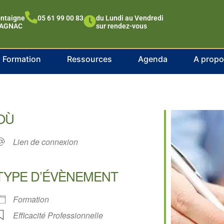
ontaigne
05 61 99 00 83
du Lundi au Vendredi
LAGNAC
sur rendez-vous
Formation
Ressources
Agenda
A prop
r des documents de sy
OÙ
Lien de connexion
TYPE D’ÉVÈNEMENT
Formation
Efficacité Professionnelle