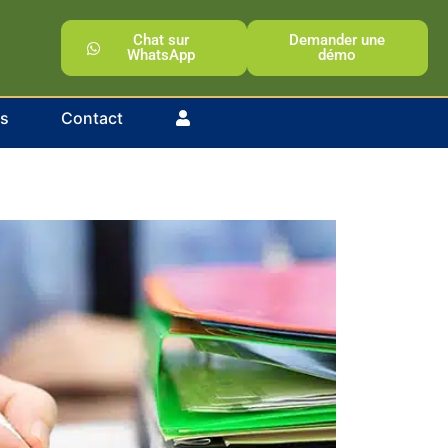
Chat sur
Demander une
WhatsApp
démo
os
Contact
nthèse