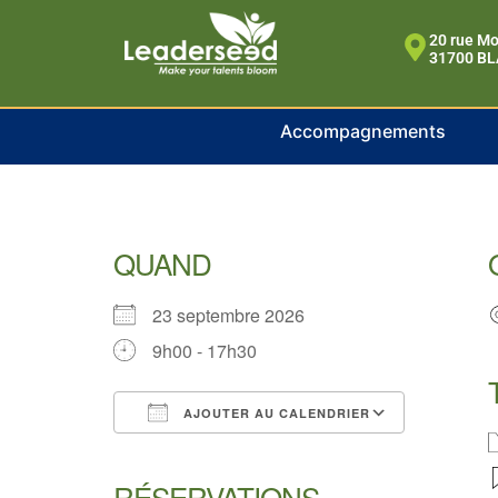
contenu
principal
20 rue M
31700 B
Accompagnements
Formation Rédige
QUAND
23 septembre 2026
9h00 - 17h30
AJOUTER AU CALENDRIER
Télécharger ICS
Calendrier Google
iCalendar
Office 365
Outlook Live
RÉSERVATIONS