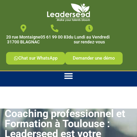
contenu
principal
20 rue Montaigne
05 61 99 00 83
du Lundi au Vendredi
31700 BLAGNAC
sur rendez-vous
Chat sur WhatsApp
Demander une démo
Accueil
Coaching professionnel et
Formation à Toulouse :
Leaderseed est votre